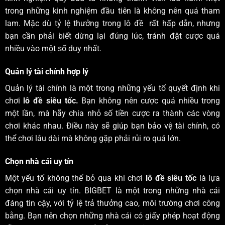
trong những kinh nghiệm đầu tiên là không nên quá tham
lam. Mặc dù tỷ lệ thưởng trong lô đề rất hấp dẫn, nhưng
bạn cần phải biết dừng lại đúng lúc, tránh đặt cược quá
nhiều vào một số duy nhất.
Quản lý tài chính hợp lý
Quản lý tài chính là một trong những yếu tố quyết định khi
chơi
lô đề siêu tốc.
Bạn không nên cược quá nhiều trong
một lần, mà hãy chia nhỏ số tiền cược ra thành các vòng
chơi khác nhau. Điều này sẽ giúp bạn bảo vệ tài chính, có
thể chơi lâu dài mà không gặp phải rủi ro quá lớn.
Chọn nhà cái uy tín
Một yếu tố không thể bỏ qua khi chơi
lô đề siêu tốc
là lựa
chọn nhà cái uy tín. BIGBET là một trong những nhà cái
đáng tin cậy, với tỷ lệ trả thưởng cao, môi trường chơi công
bằng. Bạn nên chọn những nhà cái có giấy phép hoạt động