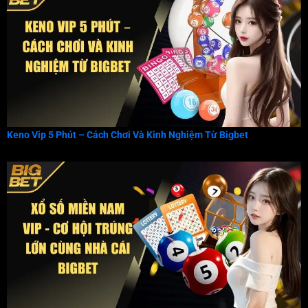
Keno Vip 5 Phút – Cách Chơi Và Kinh Nghiệm Từ Bigbet