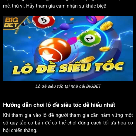
mẻ, thú vị. Hãy tham gia cảm nhận sự khác biệt!
Lô đề siêu tốc tại nhà cái BIGBET
Hướng dẫn chơi lô đề siêu tốc dễ hiểu nhất
Khi tham gia vào lô đề người tham gia cần nắm vững một
số quy tắc cơ bản để có thể chơi đúng cách tối ưu hóa cơ
hội chiến thắng.