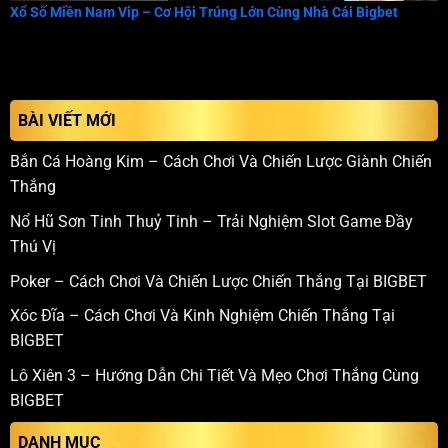
Xổ Số Miền Nam Vip – Cơ Hội Trúng Lớn Cùng Nhà Cái Bigbet
BÀI VIẾT MỚI
Bắn Cá Hoàng Kim – Cách Chơi Và Chiến Lược Giành Chiến
Thắng
Nổ Hũ Sơn Tinh Thuỷ Tinh – Trải Nghiệm Slot Game Đầy
Thú Vị
Poker – Cách Chơi Và Chiến Lược Chiến Thắng Tại BIGBET
Xóc Đĩa – Cách Chơi Và Kinh Nghiệm Chiến Thắng Tại
BIGBET
Lô Xiên 3 – Hướng Dẫn Chi Tiết Và Mẹo Chơi Thắng Cùng
BIGBET
DANH MỤC