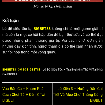
Một số bí kíp chiến thắng
Kết luận
Lô đề siêu tốc
tại
BIGBET88
không chỉ là một game giải trí
mà còn là một cơ hội hấp dẫn để bạn thử sức và có thể đạt
được những phần thưởng giá trị. Với cách chơi đơn giản
nhưng đầy kịch tính, người tham gia có thể cảm nhận được
sự hồi hộp trong mỗi vòng quay.
BIGBET88
-
Xổ Số BIGBET88
-
Lô Đề Siêu Tốc – Trải Nghiệm Thú Vị Tại Nhà
Cái BIGBET
Vua Bắn Cá – Khám Phá
Lô Xiên 3 – Hướng Dẫn Chi
Cách Chơi Từ A Đến Z Tại
Tiết Và Mẹo Chơi Thắng Cùng
BIGBET
BIGBET