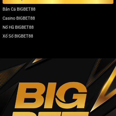
Bắn Cá BIGBET88
Casino BIGBET88
Nổ Hũ BIGBET88
Xổ Số BIGBET88