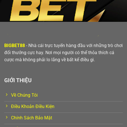
BIGBET88
- Nhà cái trực tuyến hàng đầu với những trò chơi
đổi thưởng cực hay. Nơi mọi người có thể thỏa thích cá
cược mà không phải lo lắng về bất kể điều gì.
GIỚI THIỆU
Về Chúng Tôi
Điều Khoản Điều Kiện
Chính Sách Bảo Mật