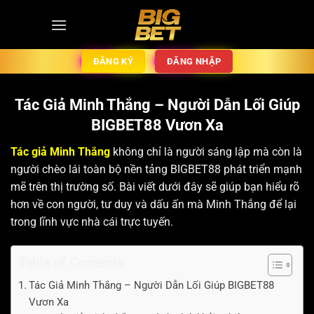
ĐĂNG KÝ
ĐĂNG NHẬP
Tác Giả Minh Thắng – Người Dẫn Lối Giúp
BIGBET88 Vươn Xa
Tác giả Minh Thắng
không chỉ là người sáng lập mà còn là
người chèo lái toàn bộ nền tảng BIGBET88 phát triển mạnh
mẽ trên thị trường số. Bài viết dưới đây sẽ giúp bạn hiểu rõ
hơn về con người, tư duy và dấu ấn mà Minh Thắng để lại
trong lĩnh vực nhà cái trực tuyến.
Table of Contents
Tác Giả Minh Thắng – Người Dẫn Lối Giúp BIGBET88
Vươn Xa