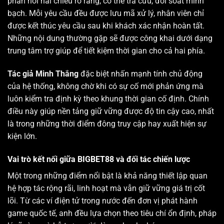
phản hồi hai chiều rõ ràng, có thể tra cứu, đối soát minh
bạch. Mỗi yêu cầu đều được lưu mã xử lý, nhân viên chỉ
được kết thúc yêu cầu sau khi khách xác nhận hoàn tất.
Những nội dung thường gặp sẽ được công khai dưới dạng
trung tâm trợ giúp để tiết kiệm thời gian cho cả hai phía.
Tác giả Minh Thắng
đặc biệt nhấn mạnh tính chủ động
của hệ thống, không chờ khi có sự cố mới phản ứng mà
luôn kiểm tra định kỳ theo khung thời gian cố định. Chính
điều này giúp nền tảng giữ vững được độ tin cậy cao, nhất
là trong những thời điểm đông truy cập hay xuất hiện sự
kiện lớn.
Vai trò kết nối giữa BIGBET88 và đối tác chiến lược
Một trong những điểm nổi bật là khả năng thiết lập quan
hệ hợp tác rộng rãi, linh hoạt mà vẫn giữ vững giá trị cốt
lõi. Từ các ví điện tử trong nước đến đơn vị phát hành
game quốc tế, anh đều lựa chọn theo tiêu chí ổn định, pháp