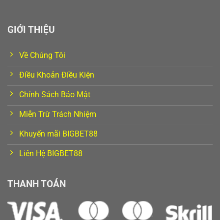
GIỚI THIỆU
Về Chúng Tôi
Điều Khoản Điều Kiện
Chính Sách Bảo Mật
Miễn Trừ Trách Nhiệm
Khuyến mãi BIGBET88
Liên Hệ BIGBET88
THANH TOÁN