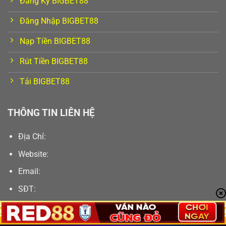
Đăng Ký BIGBET88
Đăng Nhập BIGBET88
Nạp Tiền BIGBET88
Rút Tiền BIGBET88
Tải BIGBET88
THÔNG TIN LIÊN HỆ
Địa Chỉ:
Website:
Email:
SĐT:
Tác Giả:
Minh Thắng
Hashtag: