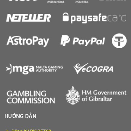
HƯỚNG DẪN