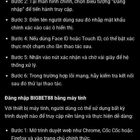
Bước 2: Tại màn hình chính, chọn biểu tượng “Đăng
nhập” để tiến hành truy cập.
Bước 3: Điền tên người dùng sau đó nhập mật khẩu
chính xác vào các ô hiển thị.
Bước 4: Nếu dùng Face ID hoặc Touch ID, có thể bật xác
thực một chạm cho lần thao tác sau.
Bước 5: Nhấn vào nút xác nhận và chờ vài giây để hệ
thống xử lý.
Bước 6: Trong trường hợp lỗi mạng, hãy kiểm tra kết nối
sau đó thử lại thao tác.
Đăng nhập BIGBET88 bằng máy tính
Với thiết bị máy tính, người dùng có thể sử dụng bất kỳ
trình duyệt nào để truy cập nền tảng và thực hiện dễ dàng:
Bước 1: Mở trình duyệt web như Chrome, Cốc Cốc hoặc
Firefox và vào trang chủ chính thức.