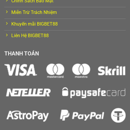
Chính Sách Bảo Mật
Miễn Trừ Trách Nhiệm
Khuyến mãi BIGBET88
Liên Hệ BIGBET88
THANH TOÁN