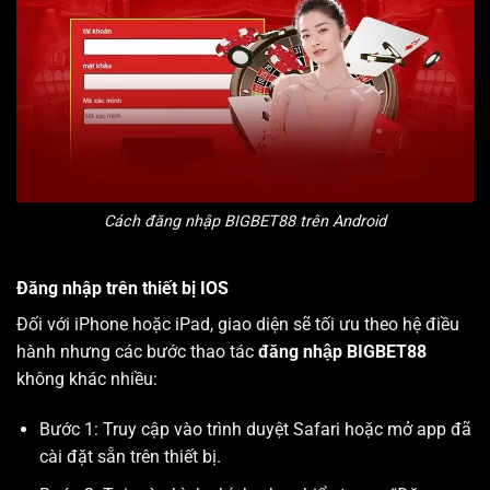
Cách đăng nhập BIGBET88 trên Android
Đăng nhập trên thiết bị IOS
Đối với iPhone hoặc iPad, giao diện sẽ tối ưu theo hệ điều
hành nhưng các bước thao tác
đăng nhập BIGBET88
không khác nhiều:
Bước 1: Truy cập vào trình duyệt Safari hoặc mở app đã
cài đặt sẵn trên thiết bị.