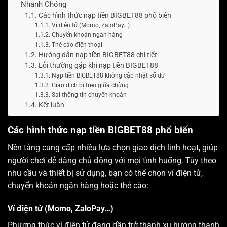
Nhanh Chóng
Các hình thức nạp tiền BIGBET88 phổ biến
Ví điện tử (Momo, ZaloPay…)
Chuyển khoản ngân hàng
Thẻ cào điện thoại
Hướng dẫn nạp tiền BIGBET88 chi tiết
Lỗi thường gặp khi nạp tiền BIGBET88
Nạp tiền BIGBET88 không cập nhật số dư
Giao dịch bị treo giữa chừng
Sai thông tin chuyển khoản
Kết luận
Các hình thức nạp tiền BIGBET88 phổ biến
Nền tảng cung cấp nhiều lựa chọn giao dịch linh hoạt, giúp
người chơi dễ dàng chủ động với mọi tình huống. Tùy theo
nhu cầu và thiết bị sử dụng, bạn có thể chọn ví điện tử,
chuyển khoản ngân hàng hoặc thẻ cào:
Ví điện tử (Momo, ZaloPay…)
Phương thức ví điện tử đang dần trở thành xu hướng thanh