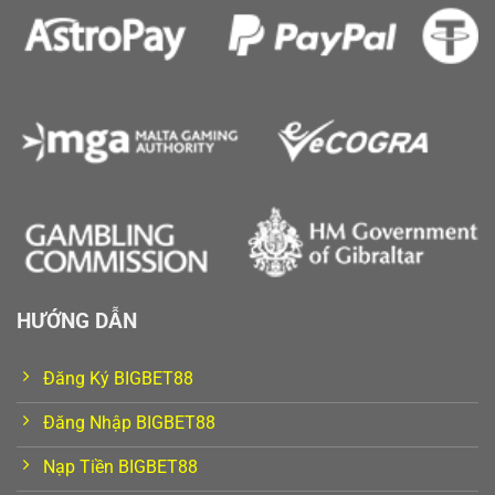
HƯỚNG DẪN
Đăng Ký BIGBET88
Đăng Nhập BIGBET88
Nạp Tiền BIGBET88