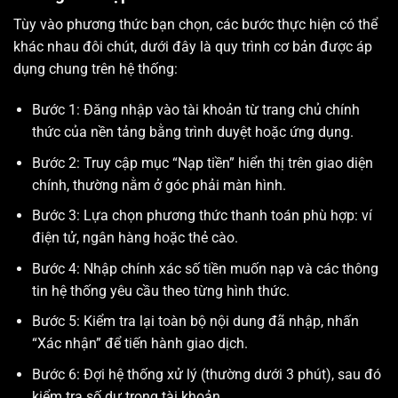
Tùy vào phương thức bạn chọn, các bước thực hiện có thể
khác nhau đôi chút, dưới đây là quy trình cơ bản được áp
dụng chung trên hệ thống:
Bước 1: Đăng nhập vào tài khoản từ trang chủ chính
thức của nền tảng bằng trình duyệt hoặc ứng dụng.
Bước 2: Truy cập mục “Nạp tiền” hiển thị trên giao diện
chính, thường nằm ở góc phải màn hình.
Bước 3: Lựa chọn phương thức thanh toán phù hợp: ví
điện tử, ngân hàng hoặc thẻ cào.
Bước 4: Nhập chính xác số tiền muốn nạp và các thông
tin hệ thống yêu cầu theo từng hình thức.
Bước 5: Kiểm tra lại toàn bộ nội dung đã nhập, nhấn
“Xác nhận” để tiến hành giao dịch.
Bước 6: Đợi hệ thống xử lý (thường dưới 3 phút), sau đó
kiểm tra số dư trong tài khoản.