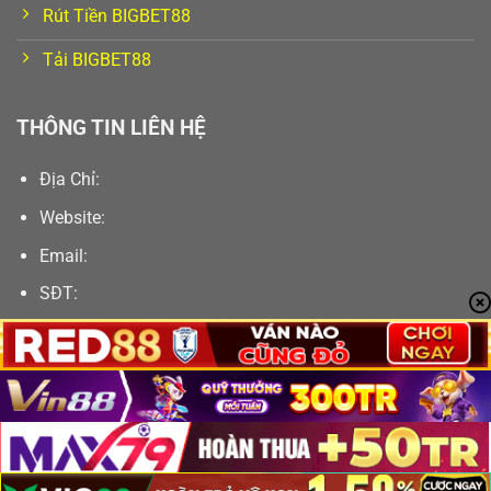
Rút Tiền BIGBET88
Tải BIGBET88
THÔNG TIN LIÊN HỆ
Địa Chỉ:
Website:
Email:
SĐT:
Tác Giả:
Minh Thắng
Hashtag: