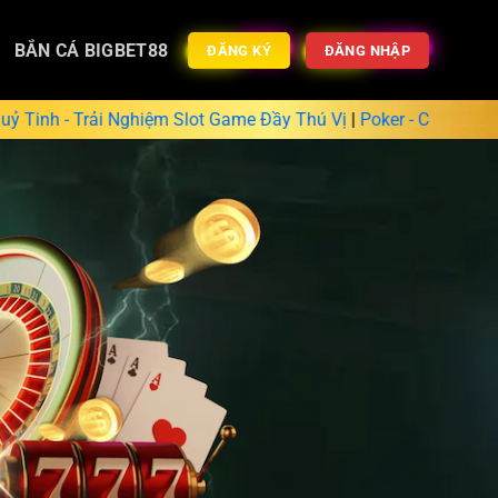
BẮN CÁ BIGBET88
ĐĂNG KÝ
ĐĂNG NHẬP
 - Trải Nghiệm Slot Game Đầy Thú Vị
|
Poker - Cách Chơi Và Ch