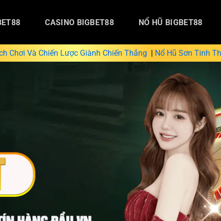
BET88
CASINO BIGBET88
NỔ HŨ BIGBET88
i Và Chiến Lược Giành Chiến Thắng
|
Nổ Hũ Sơn Tinh Thuỷ Tinh