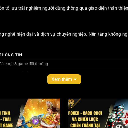
òn tối ưu trải nghiệm người dùng thông qua giao diện thân thiệ
g nghệ hiện đại và dịch vụ chuyên nghiệp. Nền tảng không n
THÔNG TIN
Cá cược & game đổi thưởng
Thân thiện, dễ sử dụng
Xem thêm
Mã hóa nhiều lớp
Nhanh, đa dạng
Ổn định, ít giật lag