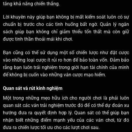
tăng khả năng chiến thắng.
Lời khuyên này giúp bạn không bị mất kiểm soát luôn có sự
chuẩn bị trước cho các tình huống bất ngờ. Quản lý ngân
sách giúp bạn không chỉ giảm thiểu tổn thất mà còn giữ
được tinh thần thoải mái khi chơi.
Bạn cũng có thể sử dụng một số chiến lược như đặt cược
vào những loại cược ít rủi ro hơn để bảo toàn vốn. Đảm bảo
rằng bạn luôn trải nghiệm trong giới hạn tài chính của mình
để không bị cuốn vào những ván cược mạo hiểm.
Quan sát và rút kinh nghiệm
Một trong những mẹo hữu ích cho người chơi là phải luôn
quan sát các ván trải nghiệm trước đó để có thể dự đoán xu
hướng đưa ra quyết định hợp lý. Quan sát có thể giúp bạn
nhận biết những điểm mạnh yếu của các ván chơi, từ đó
đưa ra chiến lược tối ưu cho các lượt chơi sau.