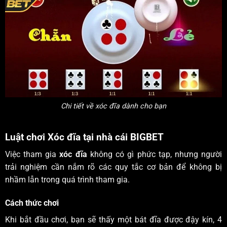
Chi tiết về xóc đĩa dành cho bạn
Luật chơi Xóc đĩa tại nhà cái BIGBET
Việc tham gia
xóc đĩa
không có gì phức tạp, nhưng người
trải nghiệm cần nắm rõ các quy tắc cơ bản để không bị
nhầm lẫn trong quá trình tham gia.
Cách thức chơi
Khi bắt đầu chơi, bạn sẽ thấy một bát đĩa được đậy kín, 4