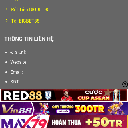
Rút Tiền BIGBET88
Tải BIGBET88
THÔNG TIN LIÊN HỆ
Địa Chỉ:
Website:
Email:
SĐT:
Tác Giả:
Minh Thắng
Hashtag: