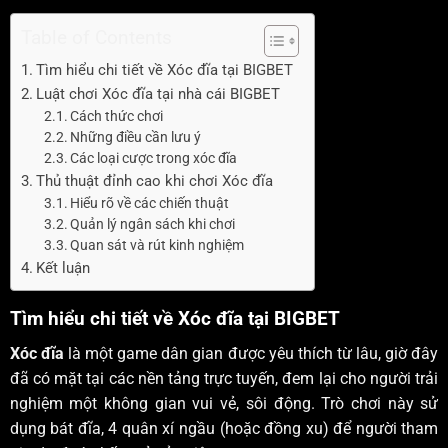
Table of Contents
Tìm hiểu chi tiết về Xóc đĩa tại BIGBET
Luật chơi Xóc đĩa tại nhà cái BIGBET
Cách thức chơi
Những điều cần lưu ý
Các loại cược trong xóc đĩa
Thủ thuật đỉnh cao khi chơi Xóc đĩa
Hiểu rõ về các chiến thuật
Quản lý ngân sách khi chơi
Quan sát và rút kinh nghiệm
Kết luận
Tìm hiểu chi tiết về Xóc đĩa tại BIGBET
Xóc đĩa
là một game dân gian được yêu thích từ lâu, giờ đây
đã có mặt tại các nền tảng trực tuyến, đem lại cho người trải
nghiệm một không gian vui vẻ, sôi động. Trò chơi này sử
dụng bát đĩa, 4 quân xí ngầu (hoặc đồng xu) để người tham