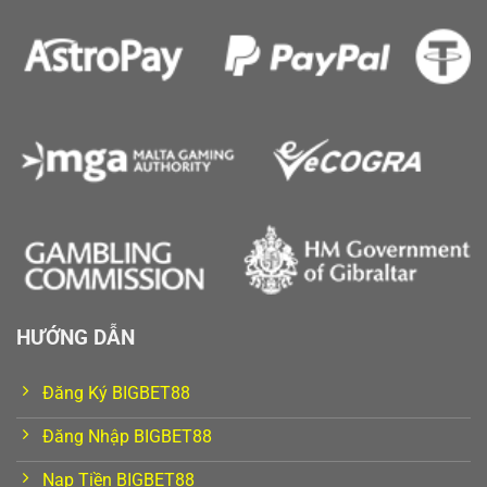
HƯỚNG DẪN
Đăng Ký BIGBET88
Đăng Nhập BIGBET88
Nạp Tiền BIGBET88