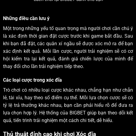
Những điều cần lưu ý
Một trong những yếu tố quan trọng mà người chơi cần chú ý
là xác định thời gian đặt cược trước khi game bắt đầu. Sau
khi bạn đã đặt, các quân xí ngầu sẽ được xóc mở ra để bạn
xác định kết quả. Mỗi lần cược, người trải nghiệm sẽ có cơ
hội kiểm tra lại kết quả, đánh giá chiến lược của mình để
thay đổi cho lần trải nghiệm tiếp theo.
Các loại cược trong xóc đĩa
Trò chơi có nhiều loại cược khác nhau, chẳng hạn như chẵn
lẻ, tài xỉu, hay theo số điểm cụ thể. Mỗi lựa chọn cược sẽ có
tỷ lệ trả thưởng khác nhau, bạn cần phải hiểu rõ để đưa ra
lựa chọn hợp lý. Hệ thống của BIGBET giúp bạn theo dõi kết
quả, tiến trình trải nghiệm một cách chi tiết, dễ hiểu.
Thủ thuật đỉnh cao khi chơi Xóc đĩa