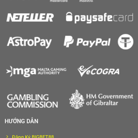
HƯỚNG DẪN
Đăng Ký BIGBET88