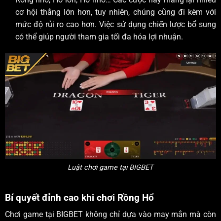
cơ hội thắng lớn hơn, tuy nhiên, chúng cũng đi kèm với
mức độ rủi ro cao hơn. Việc sử dụng chiến lược bổ sung
có thể giúp người tham gia tối đa hóa lợi nhuận.
Luật chơi game tại BIGBET
Bí quyết đỉnh cao khi chơi Rồng Hổ
Chơi game tại BIGBET không chỉ dựa vào may mắn mà còn