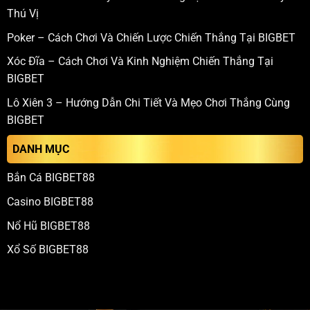
Thú Vị
Poker – Cách Chơi Và Chiến Lược Chiến Thắng Tại BIGBET
Xóc Đĩa – Cách Chơi Và Kinh Nghiệm Chiến Thắng Tại
BIGBET
Lô Xiên 3 – Hướng Dẫn Chi Tiết Và Mẹo Chơi Thắng Cùng
BIGBET
DANH MỤC
Bắn Cá BIGBET88
Casino BIGBET88
Nổ Hũ BIGBET88
Xổ Số BIGBET88