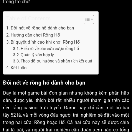
trong trò chơi.
Table of Contents
Đôi nét về rồng hổ dành cho bạn
Hướng dẫn chơi Rồng Hổ
Bí quyết đỉnh cao khi chơi Rồng Hổ
Hiểu rõ về các cửa cược rồng hổ
Quản lý vốn hợp lý
Theo dõi xu hướng và phân tích kết quả
Kết luận
Đôi nét về rồng hổ dành cho bạn
Đây là một game bài đơn giản nhưng không kém phần hấp
dẫn, được yêu thích bởi rất nhiều người tham gia trên các
nền tảng casino trực tuyến. Game này chỉ cần một bộ bài
tây 52 lá, và mỗi vòng đấu người trải nghiệm sẽ đặt vào một
trong hai cửa: Rồng hoặc Hổ. Cả hai cửa này sẽ được chia
hai lá bài, và người trải nghiệm cần đoán xem nào có tổng