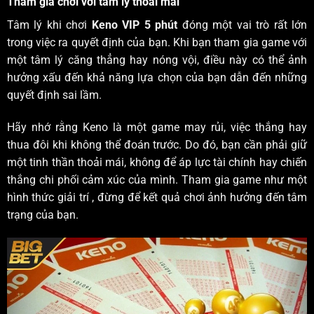
Tham gia chơi với tâm lý thoải mái
Tâm lý khi chơi
Keno VIP 5 phút
đóng một vai trò rất lớn
trong việc ra quyết định của bạn. Khi bạn tham gia game với
một tâm lý căng thẳng hay nóng vội, điều này có thể ảnh
hưởng xấu đến khả năng lựa chọn của bạn dẫn đến những
quyết định sai lầm.
Hãy nhớ rằng Keno là một game may rủi, việc thắng hay
thua đôi khi không thể đoán trước. Do đó, bạn cần phải giữ
một tinh thần thoải mái, không để áp lực tài chính hay chiến
thắng chi phối cảm xúc của mình. Tham gia game như một
hình thức giải trí , đừng để kết quả chơi ảnh hưởng đến tâm
trạng của bạn.