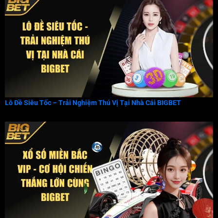
Lô Đề Siêu Tốc – Trải Nghiệm Thú Vị Tại Nhà Cái BIGBET