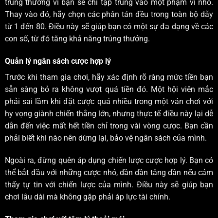
trúng thưởng vì bạn sẽ chỉ tập trung vào một phạm vi nhỏ.
Thay vào đó, hãy chọn các phân tán đều trong toàn bộ dãy
từ 1 đến 80. Điều này sẽ giúp bạn có một sự đa dạng về các
con số, từ đó tăng khả năng trúng thưởng.
Quản lý ngân sách cược hợp lý
Trước khi tham gia chơi, hãy xác định rõ ràng mức tiền bạn
sẵn sàng bỏ ra không vượt quá tiền đó. Một hội viên mắc
phải sai lầm khi đặt cược quá nhiều trong một ván chơi với
hy vọng giành chiến thắng lớn, nhưng thực tế điều này lại dễ
dẫn đến việc mất hết tiền chỉ trong vài vòng cược. Bạn cần
phải biết khi nào nên dừng lại, bảo vệ ngân sách của mình.
Ngoài ra, đừng quên áp dụng chiến lược cược hợp lý. Bạn có
thể bắt đầu với những cược nhỏ, dần dần tăng dần nếu cảm
thấy tự tin với chiến lược của mình. Điều này sẽ giúp bạn
chơi lâu dài mà không gặp phải áp lực tài chính.