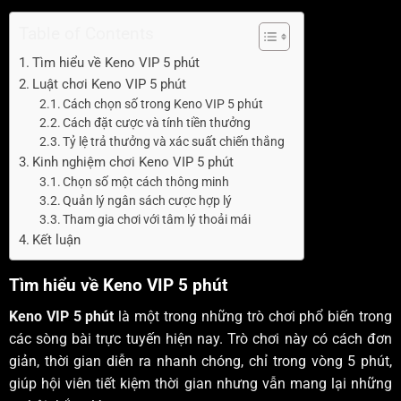
Table of Contents
Tìm hiểu về Keno VIP 5 phút
Luật chơi Keno VIP 5 phút
Cách chọn số trong Keno VIP 5 phút
Cách đặt cược và tính tiền thưởng
Tỷ lệ trả thưởng và xác suất chiến thắng
Kinh nghiệm chơi Keno VIP 5 phút
Chọn số một cách thông minh
Quản lý ngân sách cược hợp lý
Tham gia chơi với tâm lý thoải mái
Kết luận
Tìm hiểu về Keno VIP 5 phút
Keno VIP 5 phút
là một trong những trò chơi phổ biến trong
các sòng bài trực tuyến hiện nay. Trò chơi này có cách đơn
giản, thời gian diễn ra nhanh chóng, chỉ trong vòng 5 phút,
giúp hội viên tiết kiệm thời gian nhưng vẫn mang lại những