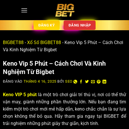
ĐĂNG KÝ
ĐĂNG NHẬP
BIGBET88
-
Xổ Số BIGBET88
-
Keno Vip 5 Phút – Cách Chơi
Và Kinh Nghiệm Từ Bigbet
Keno Vip 5 Phút – Cách Chơi Và Kinh
Nghiệm Từ Bigbet
ĐĂNG VÀO
THÁNG 4 16, 2025
BỞI
SEO
Keno VIP 5 phút
là một trò chơi giải trí thú vị, nơi có thể thử
vận may, giành những phần thưởng lớn. Nếu bạn đang tìm
kiếm một trò chơi mới mẻ hấp dẫn, keno chắc chắn là sự lựa
chọn không thể bỏ qua. Hãy tham gia ngay tại BIGBET để
trải nghiệm những phút giây thư giãn, kịch tính.