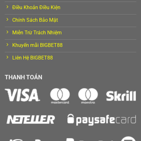
Điều Khoản Điều Kiện
Chính Sách Bảo Mật
Miễn Trừ Trách Nhiệm
Khuyến mãi BIGBET88
Liên Hệ BIGBET88
THANH TOÁN